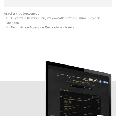
Αετοί της καθαριότητας
Συνεργεία Καθαρισμού, Στεγνοκαθαριστήρια, Απολυμάνσεις -
Κερατέα
Εταιρεία καθαρισμού Quick shine cleaning