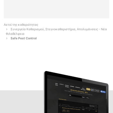
Αετοί της καθαριότητας
Συνεργεία Καθαρισμού, Στεγνοκαθαριστήρια, Απολυμάνσεις - Νέα
Φιλαδέλφεια
Safe Pest Control