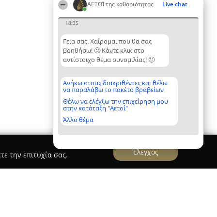
ΑΕΤΟΊ της καθαριότητας
Live chat
18:35
Γεια σας. Χαίρομαι που θα σας
βοηθήσω! 🙂 Κάντε κλικ στο
αντίστοιχο θέμα συνομιλίας! 🙂
Ανήκω στους διακριθέντες και θέλω
να παραλάβω το πακέτο βραβείων
Θέλω να ελέγξω την επιχείρηση μου
στην κατάταξη "Αετοί"
Άλλο θέμα
Έλεγχος
τε την επιτυχία σας.
φιανός