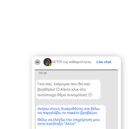
ΑΕΤΟΊ της καθαριότητας
Live chat
09:38
Γεια σας. Χαίρομαι που θα σας
βοηθήσω! 🙂 Κάντε κλικ στο
αντίστοιχο θέμα συνομιλίας! 🙂
Ανήκω στους διακριθέντες και θέλω
να παραλάβω το πακέτο βραβείων
Θέλω να ελέγξω την επιχείρηση μου
στην κατάταξη "Αετοί"