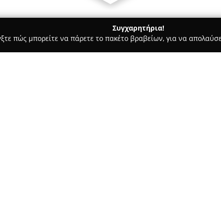
Συγχαρητήρια!
γξτε πώς μπορείτε να πάρετε το πακέτο βραβείων, για να απολαύσε
 Στεγνοκαθαριστήρια, Απολυμάνσεις - Θεσσαλονίκη
Atmos dry
Σχετικά με την εταιρεία:
Η επιχείρηση
Atmos dry
έχει 
Θεσσαλονίκη και δραστηριοποι
το 1983. Η ίδρυσή της από το
πολυετή εμπειρία, καθώς και 
Δείτε περισσότερα >>
συνέβαλε στην ενίσχυση της ε
Το οργανωμένο εργαστήριο το
τεχνογνωσία σε συνδυασμό με
εξειδικευμένο προσωπικό, με 