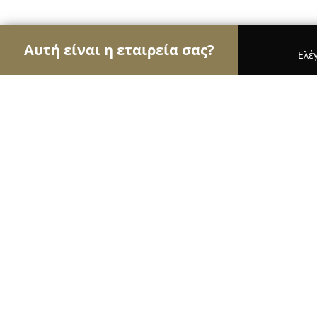
Αυτή είναι η εταιρεία σας?
Ελέ
Αετοί της καθαριότητας
Συνεργεία Καθαρισμού,
Atmos dry καθαριστήριο
9.2
(48)
Θεσσαλονίκη, Ι. Πανταζίδου 32