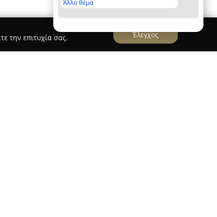
Άλλο θέμα
Έλεγχος
τε την επιτυχία σας.
 καθαριστήριο
την έδρα της στην οδό Ι. Πανταζίδου 32 στη
είται στον τομέα του καθαρισμού εδώ και από
ν Κωνσταντίνο Χατζηαγαπίου συνοδεύτηκε από
σταθερή παρουσία στον χώρο, γεγονός που
μπιστοσύνης του κοινού.
υ καταστήματος αξιοποιεί προηγμένη
 σύγχρονο μηχανολογικό εξοπλισμό. Το
μακρόχρονη εμπειρία και διαρκή ενημέρωση,