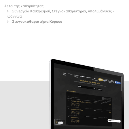
Αετοί της καθαριότητας
Συνεργεία Καθαρισμού, Στεγνοκαθαριστήρια, Απολυμάνσεις -
Ιωάννινα
Στεγνοκαθαριστήρια Κύρκου