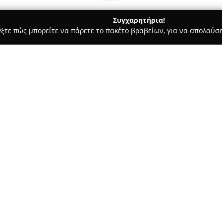
Συγχαρητήρια!
γξτε πώς μπορείτε να πάρετε το πακέτο βραβείων, για να απολαύσε
 Στεγνοκαθαριστήρια, Απολυμάνσεις - Καματερό
Χειράκης Αλέ
ριστήριο - Ζεφύρι
Σχετικά με την εταιρεία:
Η εταιρεία
Χειράκης Αλέξανδ
Ζεφύρι Καματερού, δραστηριοπ
μακρόχρονη παρουσία στον χώρ
στον επαγγελματικό καθαρισμό
Δείτε περισσότερα >>
ασφαλούς φύλαξης.
Ο Αλέξανδρος Χειράκης και το
πτυχές φροντίδας και υγιεινής
περιλαμβάνει βιολογικό καθαρ