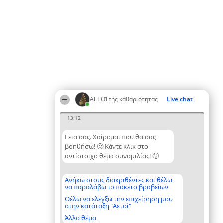
ΑΕΤΟΊ της καθαριότητας
Live chat
13:12
Γεια σας. Χαίρομαι που θα σας
βοηθήσω! 🙂 Κάντε κλικ στο
αντίστοιχο θέμα συνομιλίας! 🙂
Ανήκω στους διακριθέντες και θέλω
να παραλάβω το πακέτο βραβείων
Θέλω να ελέγξω την επιχείρηση μου
στην κατάταξη "Αετοί"
Άλλο θέμα