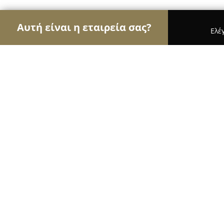
Αυτή είναι η εταιρεία σας?
Ελέ
Αετοί της καθαριότητας
Συνεργεία Καθαρισμού,
Χειράκης Αλέξανδρος - Ταπητοκαθα
8.7
(9)
Καματερό, Μιαούλη 39
Εμφάνιση αριθμού τηλεφώνου