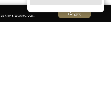
Έλεγχος
τε την επιτυχία σας.
ξανδρος - Ταπητοκαθαριστήριο - Ζεφύρι
ρος
, με βάση τη διεύθυνση Μιαούλη 39 στο
οιείται στον κλάδο της καθαριότητας, έχοντας
ο. Η εξειδίκευση της επιχείρησης βρίσκεται
 χαλιών, όπου προσφέρονται επίσης υπηρεσίες
 προσωπικό της ομάδας του καλύπτουν όλες τις
 για κατοικίες. Το φάσμα των υπηρεσιών
ισμό χαλιών και μοκετών, διασφαλίζοντας υψηλή