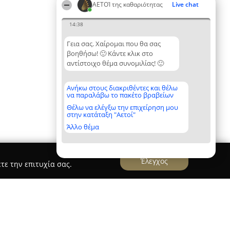
ΑΕΤΟΊ της καθαριότητας
Live chat
14:38
Γεια σας. Χαίρομαι που θα σας
βοηθήσω! 🙂 Κάντε κλικ στο
αντίστοιχο θέμα συνομιλίας! 🙂
Ανήκω στους διακριθέντες και θέλω
να παραλάβω το πακέτο βραβείων
Θέλω να ελέγξω την επιχείρηση μου
στην κατάταξη "Αετοί"
Άλλο θέμα
Έλεγχος
τε την επιτυχία σας.
 PRESTIGE