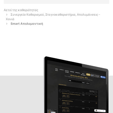
Αετοί της καθαριότητας
Συνεργεία Καθαρισμού, Στεγνοκαθαριστήρια, Απολυμάνσεις -
Χανιά
Smart Απολυμαντική