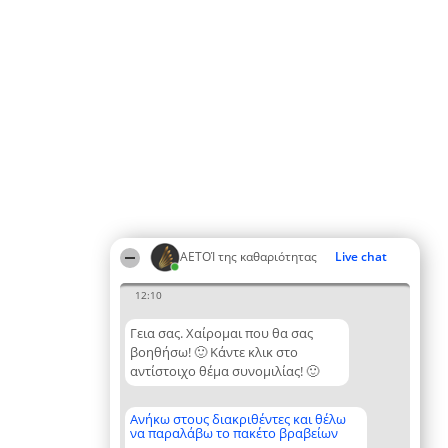
ΑΕΤΟΊ της καθαριότητας
Live chat
12:10
Γεια σας. Χαίρομαι που θα σας
βοηθήσω! 🙂 Κάντε κλικ στο
αντίστοιχο θέμα συνομιλίας! 🙂
Ανήκω στους διακριθέντες και θέλω
να παραλάβω το πακέτο βραβείων