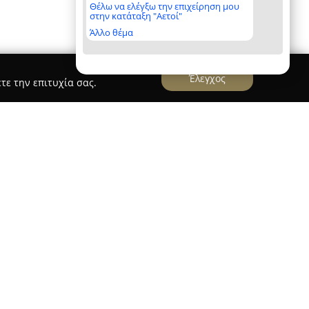
Θέλω να ελέγξω την επιχείρηση μου
στην κατάταξη "Αετοί"
Άλλο θέμα
Έλεγχος
τε την επιτυχία σας.
Thessaloniki - Self Service Car Wash
iki
δραστηριοποιείται στη Σταυρούπολη
σύγχρονες υπηρεσίες αυτοεξυπηρέτησης
οδό Λαγκαδά 266. Αποτελεί μία οικογενειακή
ατομικευμένη φροντίδα και την ταχεία
ια πλήρη εμπειρία καθαρισμού για κάθε όχημα.
ικά προηγμένο εξοπλισμό και εξειδικευμένα υγρά