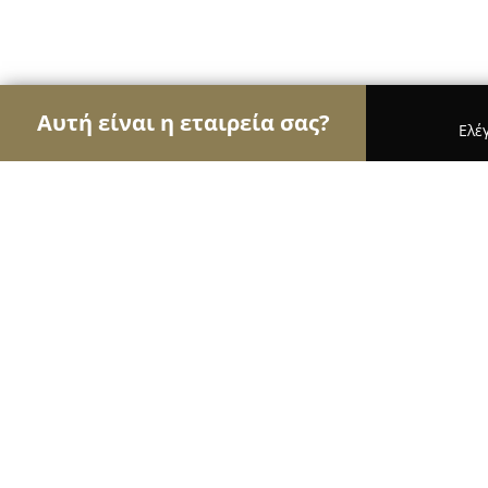
Αυτή είναι η εταιρεία σας?
Ελέ
Αετοί της καθαριότητας
Συνεργεία Καθαρισμού,
Car Clean Thessaloniki - Self Servi
9.4
(473)
Σταυρουπολη, Λαγκαδά 266