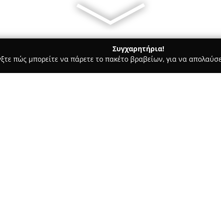
Συγχαρητήρια!
γξτε πώς μπορείτε να πάρετε το πακέτο βραβείων, για να απολαύσε
 Στεγνοκαθαριστήρια, Απολυμάνσεις - Σταυρουπολη
Car Clean 
ce Car Wash
Σχετικά με την εταιρεία:
Η εταιρεία
Car Clean Thessalon
Θεσσαλονίκης, προσφέροντας 
πλυσίματος αυτοκινήτων στην 
επιχείρηση με έμφαση στην εξ
εξυπηρέτηση, δημιουργώντας μ
Η εταιρεία αξιοποιεί τεχνολογ