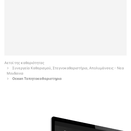
Αετοί της καθαριότητας
Συνεργεία Καθαρισμού, Στεγνοκαθαριστήρια, Απολυμάνσεις - Νεα
Μουδανια
Ocean Ταπητοκαθαριστηρια