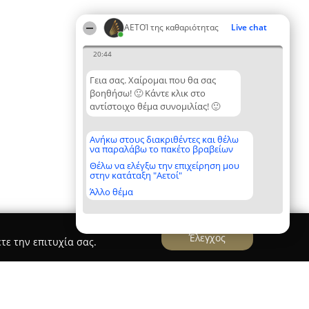
ΑΕΤΟΊ της καθαριότητας
Live chat
20:44
Γεια σας. Χαίρομαι που θα σας
βοηθήσω! 🙂 Κάντε κλικ στο
αντίστοιχο θέμα συνομιλίας! 🙂
Ανήκω στους διακριθέντες και θέλω
να παραλάβω το πακέτο βραβείων
Θέλω να ελέγξω την επιχείρηση μου
στην κατάταξη "Αετοί"
Άλλο θέμα
Έλεγχος
τε την επιτυχία σας.
Στεγνοκαθαριστήρια