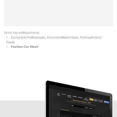
Αετοί της καθαριότητας
Συνεργεία Καθαρισμού, Στεγνοκαθαριστήρια, Απολυμάνσεις -
Λαμία
Fashion Car Wash