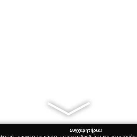
Συγχαρητήρια!
γξτε πώς μπορείτε να πάρετε το πακέτο βραβείων, για να απολαύσε