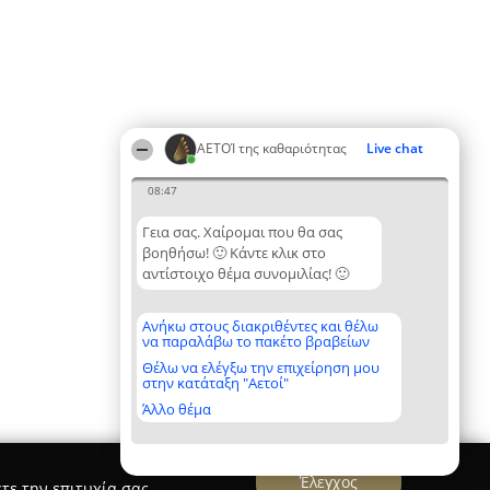
ΑΕΤΟΊ της καθαριότητας
Live chat
08:47
Γεια σας. Χαίρομαι που θα σας
βοηθήσω! 🙂 Κάντε κλικ στο
αντίστοιχο θέμα συνομιλίας! 🙂
Ανήκω στους διακριθέντες και θέλω
να παραλάβω το πακέτο βραβείων
Θέλω να ελέγξω την επιχείρηση μου
στην κατάταξη "Αετοί"
Άλλο θέμα
Έλεγχος
τε την επιτυχία σας.