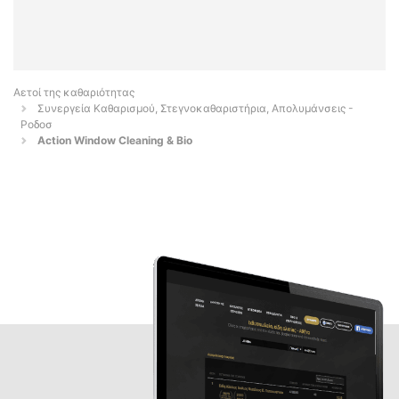
Αετοί της καθαριότητας
Συνεργεία Καθαρισμού, Στεγνοκαθαριστήρια, Απολυμάνσεις -
Ροδοσ
Action Window Cleaning & Bio