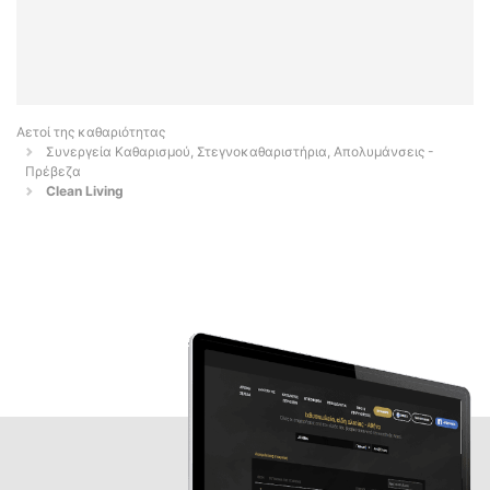
Αετοί της καθαριότητας
Συνεργεία Καθαρισμού, Στεγνοκαθαριστήρια, Απολυμάνσεις -
Πρέβεζα
Clean Living