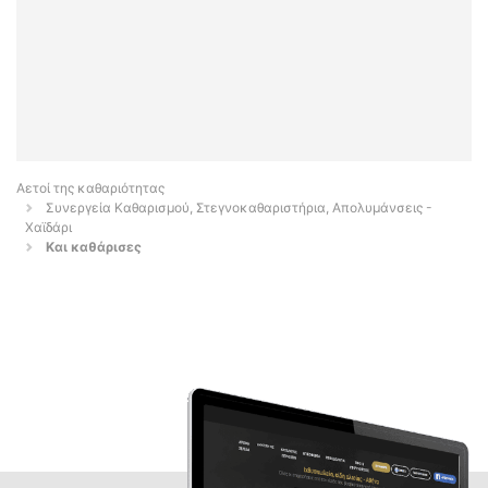
Αετοί της καθαριότητας
Συνεργεία Καθαρισμού, Στεγνοκαθαριστήρια, Απολυμάνσεις -
Χαϊδάρι
Και καθάρισες