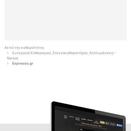
Αετοί της καθαριότητας
Συνεργεία Καθαρισμού, Στεγνοκαθαριστήρια, Απολυμάνσεις -
Νίκαια
Εxpresso.gr