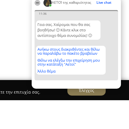
ΑΕΤΟΊ της καθαριότητας
Live chat
11:36
Γεια σας. Χαίρομαι που θα σας
βοηθήσω! 🙂 Κάντε κλικ στο
αντίστοιχο θέμα συνομιλίας! 🙂
Ανήκω στους διακριθέντες και θέλω
να παραλάβω το πακέτο βραβείων
Θέλω να ελέγξω την επιχείρηση μου
στην κατάταξη "Αετοί"
Άλλο θέμα
Έλεγχος
τε την επιτυχία σας.