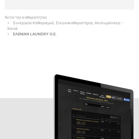
Αετοί της καθαριότητας
Συνεργεία Καθαρισμού, Στεγνοκαθαριστήρια, Απολυμάνσεις -
Χανιά
ΕΛΕΜΑΝ LAUNDRY Ο.Ε.