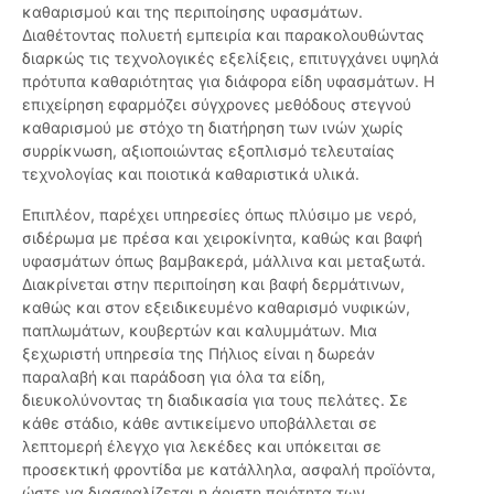
καθαρισμού και της περιποίησης υφασμάτων.
Διαθέτοντας πολυετή εμπειρία και παρακολουθώντας
διαρκώς τις τεχνολογικές εξελίξεις, επιτυγχάνει υψηλά
πρότυπα καθαριότητας για διάφορα είδη υφασμάτων. Η
επιχείρηση εφαρμόζει σύγχρονες μεθόδους στεγνού
καθαρισμού με στόχο τη διατήρηση των ινών χωρίς
συρρίκνωση, αξιοποιώντας εξοπλισμό τελευταίας
τεχνολογίας και ποιοτικά καθαριστικά υλικά.
Επιπλέον, παρέχει υπηρεσίες όπως πλύσιμο με νερό,
σιδέρωμα με πρέσα και χειροκίνητα, καθώς και βαφή
υφασμάτων όπως βαμβακερά, μάλλινα και μεταξωτά.
Διακρίνεται στην περιποίηση και βαφή δερμάτινων,
καθώς και στον εξειδικευμένο καθαρισμό νυφικών,
παπλωμάτων, κουβερτών και καλυμμάτων. Μια
ξεχωριστή υπηρεσία της Πήλιος είναι η δωρεάν
παραλαβή και παράδοση για όλα τα είδη,
διευκολύνοντας τη διαδικασία για τους πελάτες. Σε
κάθε στάδιο, κάθε αντικείμενο υποβάλλεται σε
λεπτομερή έλεγχο για λεκέδες και υπόκειται σε
προσεκτική φροντίδα με κατάλληλα, ασφαλή προϊόντα,
ώστε να διασφαλίζεται η άριστη ποιότητα των