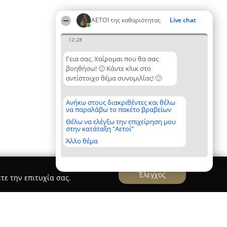
ΑΕΤΟΊ της καθαριότητας
Live chat
12:28
Γεια σας. Χαίρομαι που θα σας
βοηθήσω! 🙂 Κάντε κλικ στο
αντίστοιχο θέμα συνομιλίας! 🙂
Ανήκω στους διακριθέντες και θέλω
να παραλάβω το πακέτο βραβείων
Θέλω να ελέγξω την επιχείρηση μου
στην κατάταξη "Αετοί"
Άλλο θέμα
Έλεγχος
τε την επιτυχία σας.
ανικά πλυντήρια Μιχοπουλος