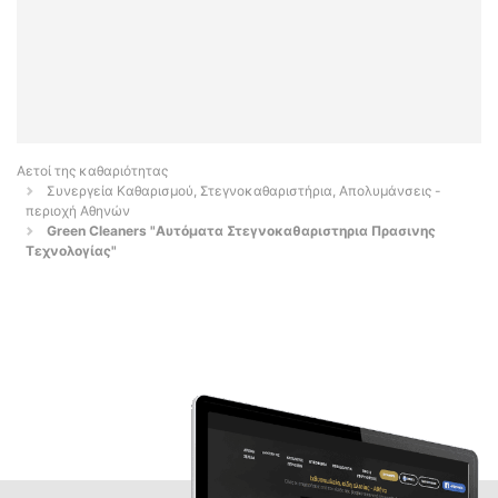
Αετοί της καθαριότητας
Συνεργεία Καθαρισμού, Στεγνοκαθαριστήρια, Απολυμάνσεις -
περιοχή Αθηνών
Green Cleaners "Αυτόματα Στεγνοκαθαριστηρια Πρασινης
Τεχνολογίας"