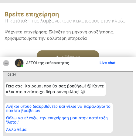
Βρείτε επιχείρηση
Η κατάταξη περιλαμβάνει τους καλύτερους στον κλάδο
Ψάχνετε επιχείρηση; Ελέγξτε τη μηχανή αναζήτησης.
Χρησιμοποιήστε την καλύτερη υπηρεσία
Αναζήτηση
ΑΕΤΟΊ της καθαριότητας
Live chat
02:34
Γεια σας. Χαίρομαι που θα σας βοηθήσω! 🙂 Κάντε
κλικ στο αντίστοιχο θέμα συνομιλίας! 🙂
Διοργανωτής της
Κατάταξη
Επικοινωνία
Ανήκω στους διακριθέντες και θέλω να παραλάβω το
κατάταξης
Διακριθέντες
Επικοινωνία
πακέτο βραβείων
BEAUTIFUL COMPANY
Λίστα όλων
Μονοπρόσωπη ΙΚΕ
των
Θέλω να ελέγξω την επιχείρηση μου στην κατάταξη
ΤΗΛ. ΕΠΙΚΟΙΝΩΝΙΑΣ:
διακριθέντων
"Αετοί"
2104128019
Μεθοδολογία
Άλλο θέμα
email:
Όροι &
aetoi@beautifulcompany.co
προϋποθέσεις