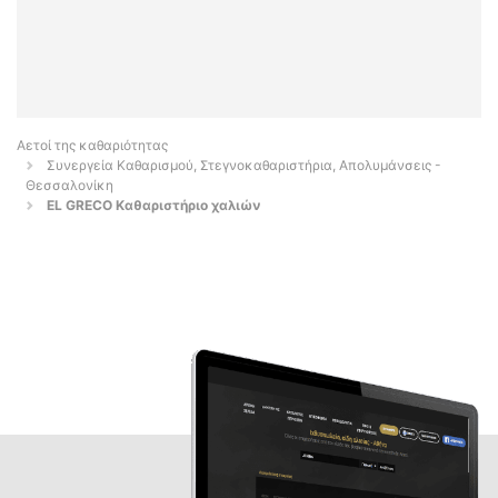
Αετοί της καθαριότητας
Συνεργεία Καθαρισμού, Στεγνοκαθαριστήρια, Απολυμάνσεις -
Θεσσαλονίκη
EL GRECO Καθαριστήριo χαλιών