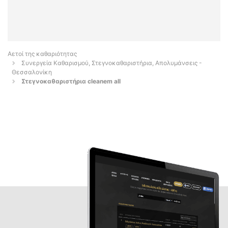
Αετοί της καθαριότητας
Συνεργεία Καθαρισμού, Στεγνοκαθαριστήρια, Απολυμάνσεις -
Θεσσαλονίκη
Στεγνοκαθαριστήρια cleanem all