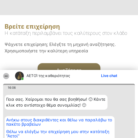
Βρείτε επιχείρηση
Η κατάταξη περιλαμβάνει τους καλύτερους στον κλάδο
Ψάχνετε επιχείρηση; Ελέγξτε τη μηχανή αναζήτησης.
Χρησιμοποιήστε την καλύτερη υπηρεσία
Αναζήτηση
ΑΕΤΟΊ της καθαριότητας
Live chat
16:06
Γεια σας. Χαίρομαι που θα σας βοηθήσω! 🙂 Κάντε
κλικ στο αντίστοιχο θέμα συνομιλίας! 🙂
Διοργανωτής της
Κατάταξη
Επικοινωνία
Ανήκω στους διακριθέντες και θέλω να παραλάβω το
κατάταξης
Διακριθέντες
Επικοινωνία
πακέτο βραβείων
BEAUTIFUL COMPANY
Λίστα όλων
Μονοπρόσωπη ΙΚΕ
των
Θέλω να ελέγξω την επιχείρηση μου στην κατάταξη
ΤΗΛ. ΕΠΙΚΟΙΝΩΝΙΑΣ:
διακριθέντων
"Αετοί"