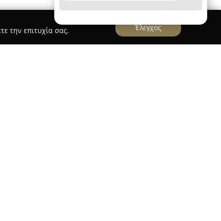
Έλεγχος
τε την επιτυχία σας.
ιστήρια Κεφάλα-Πούρος
άλα-Πούρος
διακρίνονται για την πολυετή
 καθαριότητας, με περισσότερα από 35 χρόνια
ιοχή της Κορίνθου. Η εταιρεία φημίζεται για τον
ιστία της, προσφέροντας στους πελάτες της
ίδα των αντικειμένων τους. Οι υπηρεσίες της
τα και φύλαξη χαλιών και μοκετών, με ιδιαίτερη
ξωτά χαλιά, φλοκάτες, παπλώματα και κουβέρτες.
ολοκληρωμένες υπηρεσίες στις εγκαταστάσεις