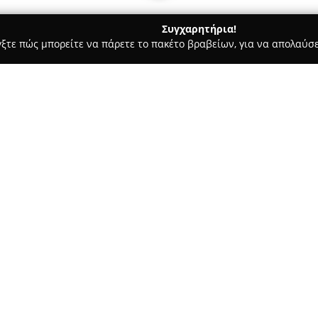
Συγχαρητήρια!
γξτε πώς μπορείτε να πάρετε το πακέτο βραβείων, για να απολαύσε
 Στεγνοκαθαριστήρια, Απολυμάνσεις - Κορινθοσ
Ταπητοκαθαρ
ος
Σχετικά με την εταιρεία:
Τα
Ταπητοκαθαριστήρια Κεφ
δραστηριότητα στον τομέα της
συνεχούς λειτουργίας στην περ
επαγγελματισμό και την αξιοπ
Δείτε περισσότερα >>
εμπιστοσύνη ως προς τη φροντ
εξειδικεύονται στην καθαριότη
προσοχή σε χειροποίητα, μετα
Η επιχείρηση προσφέρει τόσο 