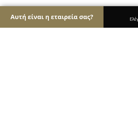
Αυτή είναι η εταιρεία σας?
Ελέ
Αετοί της καθαριότητας
Συνεργεία Καθαρισμού,
Ταπητοκαθαριστήρια Κεφάλα-Πούρ
8.8
(13)
Κορινθοσ, Κρητικά, Αρχαίας Κορίνθου
Εμφάνιση αριθμού τηλεφώνου