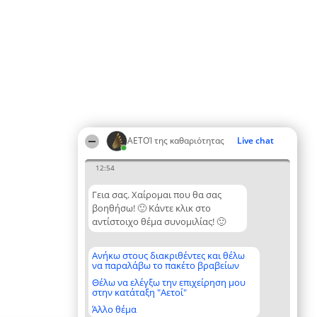
ΑΕΤΟΊ της καθαριότητας
Live chat
12:54
Γεια σας. Χαίρομαι που θα σας
βοηθήσω! 🙂 Κάντε κλικ στο
αντίστοιχο θέμα συνομιλίας! 🙂
Ανήκω στους διακριθέντες και θέλω
να παραλάβω το πακέτο βραβείων
Θέλω να ελέγξω την επιχείρηση μου
στην κατάταξη "Αετοί"
Άλλο θέμα