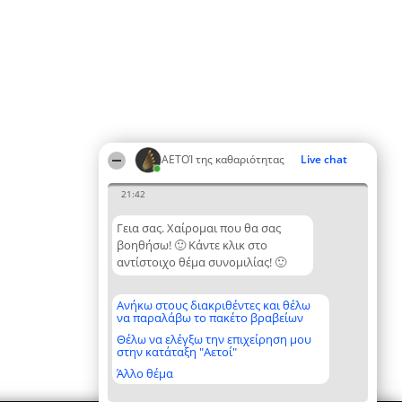
ΑΕΤΟΊ της καθαριότητας
Live chat
21:42
Γεια σας. Χαίρομαι που θα σας
βοηθήσω! 🙂 Κάντε κλικ στο
αντίστοιχο θέμα συνομιλίας! 🙂
Ανήκω στους διακριθέντες και θέλω
να παραλάβω το πακέτο βραβείων
Θέλω να ελέγξω την επιχείρηση μου
στην κατάταξη "Αετοί"
Άλλο θέμα