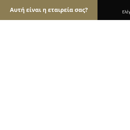
Αυτή είναι η εταιρεία σας?
Ελέ
Αετοί της καθαριότητας
Συνεργεία Καθαρισμού,
Στεγνοκαθαριστήρια Κασόλας
9.1
(51)
Ιωάννινα, ΒΑΛΑΩΡΙΤΟΥ 3
Εμφάνιση αριθμού τηλεφώνου