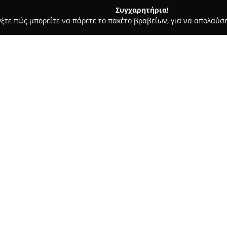
Συγχαρητήρια!
γξτε πώς μπορείτε να πάρετε το πακέτο βραβείων, για να απολαύσε
 Στεγνοκαθαριστήρια, Απολυμάνσεις - Ιωάννινα
Στεγνοκαθαρι
Σχετικά με την εταιρεία:
Η επιχείρηση
Στεγνοκαθαρισ
Ιωαννίνων, έχει καθιερωθεί ω
ρούχων και υφασμάτων. Με πο
ποιότητα, η εταιρεία έχει ανα
Δείτε περισσότερα >>
προσφέρει. Οι παρεχόμενες υπ
προδιαγραφές, με στόχο την ά
κατάστασης των υφασμάτων.
Δίνεται ιδιαίτερη έμφαση στη 
τεχνολογίες στον τομέα του κ