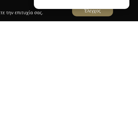
Έλεγχος
τε την επιτυχία σας.
στήρια Κασόλας
τήρια Κασόλας
, με βάση την πόλη των
ς αξιόπιστη παρουσία στον χώρο του καθαρισμού
λυετή εμπειρία και σταθερή προσήλωση στην
γνωριστεί για την επαγγελματική φροντίδα που
ηρεσίες χαρακτηρίζονται από υψηλές
ριστη καθαριότητα και τη διατήρηση της καλής
λεπτομέρεια και αξιοποιούνται σύγχρονες
αθαρισμού, διασφαλίζοντας αποτελεσματική