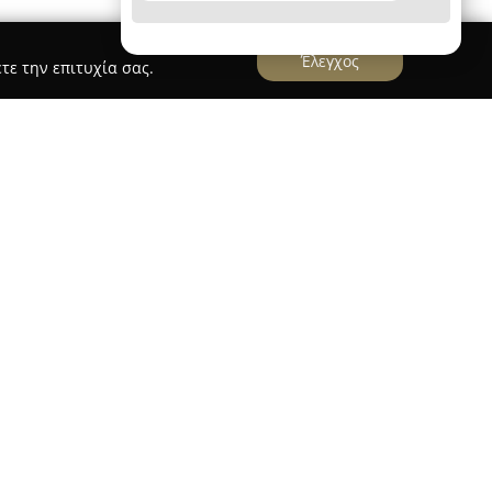
Έλεγχος
τε την επιτυχία σας.
ξεις Αθήνα Στέργιος
 Στέργιος
δραστηριοποιείται στον χώρο των
ηρωμένες λύσεις για τα αποχετευτικά δίκτυα,
ία από το 1981. Προσφέρει ένα ευρύ φάσμα
ντήρησης αποχετεύσεων, εξυπηρετώντας τόσο
ικούς χώρους σε διάφορες περιοχές της Αττικής,
ασκευή, καθώς και σε νησιά.
ό, η Αποφράξεις Αθήνα Στέργιος χρησιμοποιεί
και προηγμένες τεχνολογίες, όπως διαγνωστικές