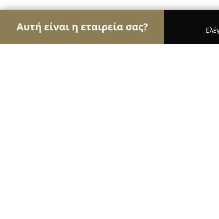
Αυτή είναι η εταιρεία σας?
Ελέ
Αετοί της καθαριότητας
Συνεργεία Καθαρισμού,
Αποφράξεις Αθήνα Στέργιος
8.3
(9)
Αγία Παρασκευή, Ρούμελης 29
Εμφάνιση αριθμού τηλεφώνου