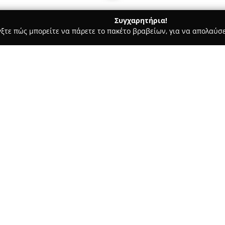
Συγχαρητήρια!
γξτε πώς μπορείτε να πάρετε το πακέτο βραβείων, για να απολαύσε
 Στεγνοκαθαριστήρια, Απολυμάνσεις - Αγία Παρασκευή
Αποφρά
Σχετικά με την εταιρεία:
Η εταιρεία
Αποφράξεις Αθήνα
αποφράξεων και παρέχει ολοκλ
διαθέτοντας πολύχρονη εμπειρ
υπηρεσιών καθαρισμού και συ
ιδιωτικούς όσο και επαγγελματ
μεταξύ των οποίων η Αγία Παρ
Με έμφαση στον επαγγελματισμ
σύγχρονο αυτόνομο εξοπλισμό 