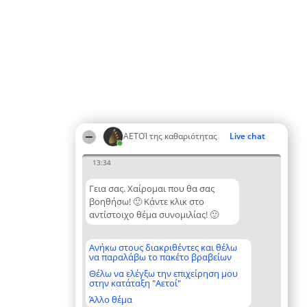
ΑΕΤΟΊ της καθαριότητας
Live chat
13:34
Γεια σας. Χαίρομαι που θα σας
βοηθήσω! 🙂 Κάντε κλικ στο
αντίστοιχο θέμα συνομιλίας! 🙂
Ανήκω στους διακριθέντες και θέλω
να παραλάβω το πακέτο βραβείων
Θέλω να ελέγξω την επιχείρηση μου
στην κατάταξη "Αετοί"
Άλλο θέμα