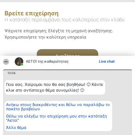
Βρείτε επιχείρηση
Η κατάταξη περιλαμβάνει τους καλύτερους στον κλάδο
Ψάχνετε επιχείρηση; Ελέγξτε τη μηχανή αναζήτησης.
Χρησιμοποιήστε την καλύτερη υπηρεσία
Αναζήτηση
ΑΕΤΟΊ της καθαριότητας
Live chat
10:04
Γεια σας. Χαίρομαι που θα σας βοηθήσω! 🙂 Κάντε
κλικ στο αντίστοιχο θέμα συνομιλίας! 🙂
Διοργανωτής της
Κατάταξη
Επικοινωνία
Ανήκω στους διακριθέντες και θέλω να παραλάβω το
κατάταξης
Διακριθέντες
Επικοινωνία
πακέτο βραβείων
BEAUTIFUL COMPANY
Λίστα όλων
Μονοπρόσωπη ΙΚΕ
των
Θέλω να ελέγξω την επιχείρηση μου στην κατάταξη
ΤΗΛ. ΕΠΙΚΟΙΝΩΝΙΑΣ:
διακριθέντων
"Αετοί"
2104128019
Μεθοδολογία
Άλλο θέμα
email:
Όροι &
aetoi@beautifulcompany.co
προϋποθέσεις