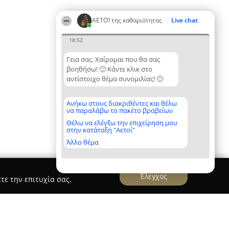
ΑΕΤΟΊ της καθαριότητας
Live chat
18:52
Γεια σας. Χαίρομαι που θα σας
βοηθήσω! 🙂 Κάντε κλικ στο
αντίστοιχο θέμα συνομιλίας! 🙂
Ανήκω στους διακριθέντες και θέλω
να παραλάβω το πακέτο βραβείων
Θέλω να ελέγξω την επιχείρηση μου
στην κατάταξη "Αετοί"
Άλλο θέμα
Έλεγχος
τε την επιτυχία σας.
& Apartments