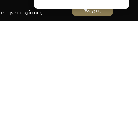
Έλεγχος
τε την επιτυχία σας.
.
ποιείται στον τομέα των ολοκληρωμένων
2001, προσφέροντας εξειδικευμένες λύσεις για
ύοντας στην Περαία Θεσσαλονίκης, η εταιρεία
τα τους νομούς Θεσσαλονίκης και Χαλκιδικής.
 οικιακών και επαγγελματικών χώρων, όπως
μητα ακίνητα, καθώς και πολυκατοικίες,
ψογο περιβάλλον.
Service E.E. περιλαμβάνει βιολογικούς
αριών και στρωμάτων, καθαρισμό υαλοπινάκων