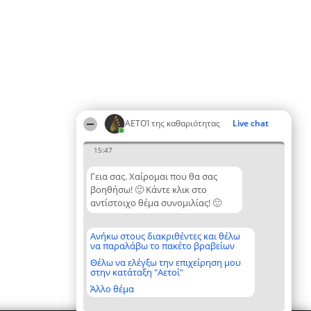
ΑΕΤΟΊ της καθαριότητας
Live chat
15:47
Γεια σας. Χαίρομαι που θα σας
βοηθήσω! 🙂 Κάντε κλικ στο
αντίστοιχο θέμα συνομιλίας! 🙂
Ανήκω στους διακριθέντες και θέλω
να παραλάβω το πακέτο βραβείων
Θέλω να ελέγξω την επιχείρηση μου
στην κατάταξη "Αετοί"
Άλλο θέμα