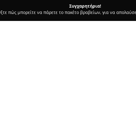
Συγχαρητήρια!
γξτε πώς μπορείτε να πάρετε το πακέτο βραβείων, για να απολαύσε
 Στεγνοκαθαριστήρια, Απολυμάνσεις - Περαία
Clean Service E.E
Σχετικά με την εταιρεία:
Η
Clean Service E.E.
δραστηριο
υπηρεσιών καθαρισμού από το 
διάφορους τύπους χώρων. Εδρε
καλύπτει με αποτελεσματικότη
Δείτε περισσότερα >>
Αναλαμβάνει την καθαριότητα
γραφεία, καταστήματα και νεόδ
εξασφαλίζοντας υγιεινό και ά
Το φάσμα υπηρεσιών της Clean 
καθαρισμούς μοκετών, ταπετσ