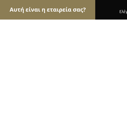
Αυτή είναι η εταιρεία σας?
Ελέ
Αετοί της καθαριότητας
Συνεργεία Καθαρισμού,
Clean Service E.E.
10
(44)
Περαία, Σκρα 10
Εμφάνιση αριθμού τηλεφώνου