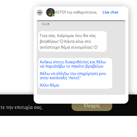
ΑΕΤΟΊ της καθαριότητας
Live chat
14:28
Γεια σας. Χαίρομαι που θα σας
βοηθήσω! 🙂 Κάντε κλικ στο
αντίστοιχο θέμα συνομιλίας! 🙂
Ανήκω στους διακριθέντες και θέλω
να παραλάβω το πακέτο βραβείων
Θέλω να ελέγξω την επιχείρηση μου
στην κατάταξη "Αετοί"
Άλλο θέμα
Έλεγχος
τε την επιτυχία σας.
laundromat