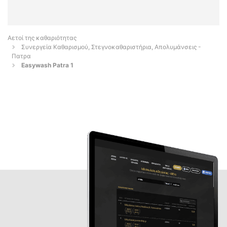
Αετοί της καθαριότητας
Συνεργεία Καθαρισμού, Στεγνοκαθαριστήρια, Απολυμάνσεις -
Πατρα
Easywash Patra 1