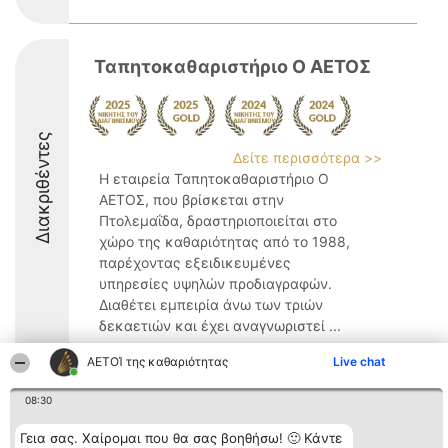
Ταπητοκαθαριστήριο Ο ΑΕΤΟΣ
Διακριθέντες
Δείτε περισσότερα >>
Η εταιρεία Ταπητοκαθαριστήριο Ο
ΑΕΤΟΣ, που βρίσκεται στην
Πτολεμαΐδα, δραστηριοποιείται στο
χώρο της καθαριότητας από το 1988,
παρέχοντας εξειδικευμένες
υπηρεσίες υψηλών προδιαγραφών.
Διαθέτει εμπειρία άνω των τριών
δεκαετιών και έχει αναγνωριστεί ...
9.5
ΑΕΤΟΊ της καθαριότητας
Live chat
08:30
Διοργανωτής της
Κατάταξη
Επικοινωνία
Γεια σας. Χαίρομαι που θα σας βοηθήσω! 🙂 Κάντε
κατάταξης