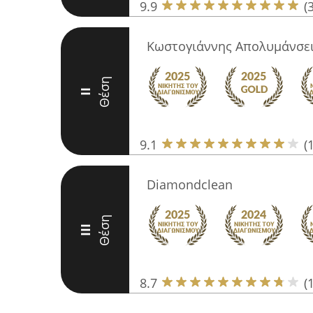
9.9
(
Κωστογιάννης Απολυμάνσε
Θέση
II
9.1
(
Diamondclean
Θέση
III
8.7
(