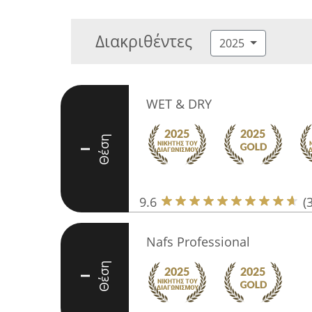
Διακριθέντες
2025
WET & DRY
Θέση
I
9.6
(
Nafs Professional
Θέση
I