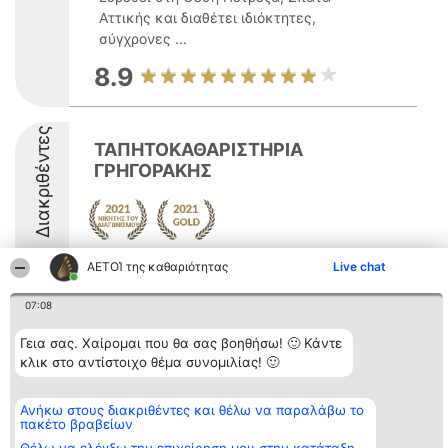
Αττικής και διαθέτει ιδιόκτητες,
σύγχρονες ...
8.9
Διακριθέντες
ΤΑΠΗΤΟΚΑΘΑΡΙΣΤΗΡΙΑ
ΓΡΗΓΟΡΑΚΗΣ
ΑΕΤΟΊ της καθαριότητας
Live chat
07:08
Διοργανωτής της
Κατάταξη
Επικοινωνία
Γεια σας. Χαίρομαι που θα σας βοηθήσω! 🙂 Κάντε
κατάταξης
Διακριθέντες
Επικοινωνία
κλικ στο αντίστοιχο θέμα συνομιλίας! 🙂
BEAUTIFUL COMPANY
Λίστα όλων
Μονοπρόσωπη ΙΚΕ
των
ΤΗΛ. ΕΠΙΚΟΙΝΩΝΙΑΣ:
διακριθέντων
Ανήκω στους διακριθέντες και θέλω να παραλάβω το
2104128019
Μεθοδολογία
πακέτο βραβείων
email:
Όροι &
aetoi@beautifulcompany.co
προϋποθέσεις