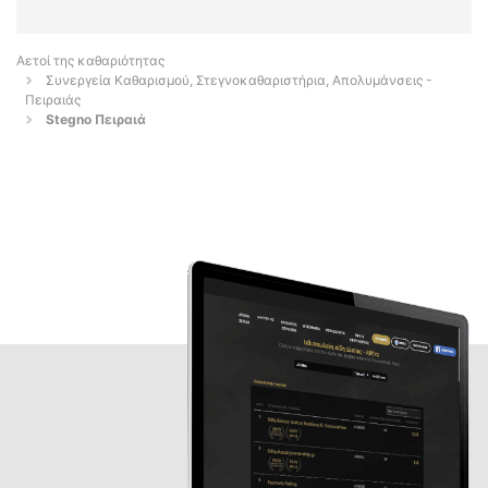
Αετοί της καθαριότητας
Συνεργεία Καθαρισμού, Στεγνοκαθαριστήρια, Απολυμάνσεις -
Πειραιάς
Stegno Πειραιά