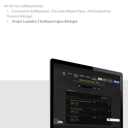
Αετοί της καθαριότητας
Συνεργεία Καθαρισμού, Στεγνοκαθαριστήρια, Απολυμάνσεις -
Παλαιό Φάληρο
Drops Laundry | Καθαριστήριο Φάληρο