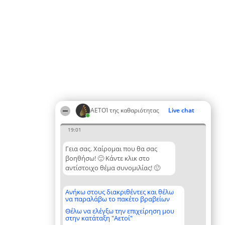
ΑΕΤΟΊ της καθαριότητας
Live chat
19:01
Γεια σας. Χαίρομαι που θα σας
βοηθήσω! 🙂 Κάντε κλικ στο
αντίστοιχο θέμα συνομιλίας! 🙂
Ανήκω στους διακριθέντες και θέλω
να παραλάβω το πακέτο βραβείων
Θέλω να ελέγξω την επιχείρηση μου
στην κατάταξη "Αετοί"