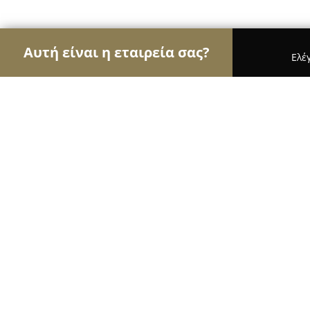
Αυτή είναι η εταιρεία σας?
Ελέ
Αετοί της καθαριότητας
Συνεργεία Καθαρισμού,
"LAUNDRY DAY" SELF SERVICE LAU
9.2
(22)
Πειραιάς, Σαχτούρη 94
Εμφάνιση αριθμού τηλεφώνου