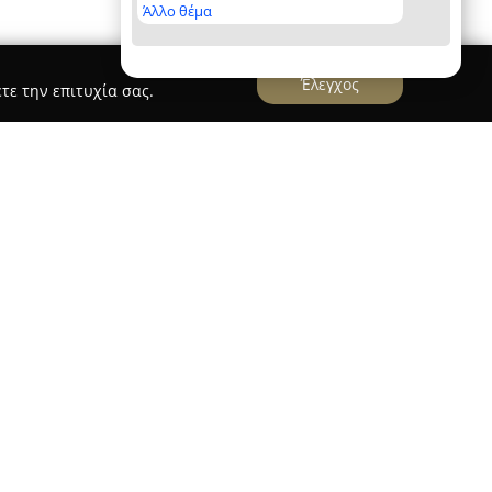
Άλλο θέμα
Έλεγχος
τε την επιτυχία σας.
" SELF SERVICE LAUNDRY
LAUNDRY DAY
αυτοεξυπηρέτησης είναι γνωστό
σης και στεγνώματος, διασφαλίζοντας υψηλού
 τύπο ενδυμάτων. Από το 2024, έχει αναδειχθεί
ια τις καθημερινές ανάγκες μπουγάδας, αλλά και
πως παπλώματα, κουβέρτες και κουρτίνες,
 τους κατοίκους και επισκέπτες.
σύγχρονα πλυντήρια και στεγνωτήρια που