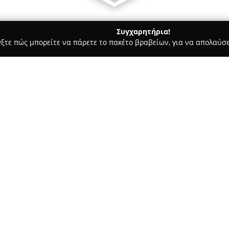
Συγχαρητήρια!
γξτε πώς μπορείτε να πάρετε το πακέτο βραβείων, για να απολαύσε
 Στεγνοκαθαριστήρια, Απολυμάνσεις - Πειραιάς
"LAUNDRY DAY
NDRY
Σχετικά με την εταιρεία:
Στην περιοχή του Πειραιά, το
για τις μοντέρνες λύσεις πλύ
επιπέδου καθαριότητα για κάθε
σε σταθερό σημείο αναφοράς γ
για μεγαλύτερα αντικείμενα ό
εξυπηρετώντας αποτελεσματικά
Η επιχείρηση προσφέρει υπερ