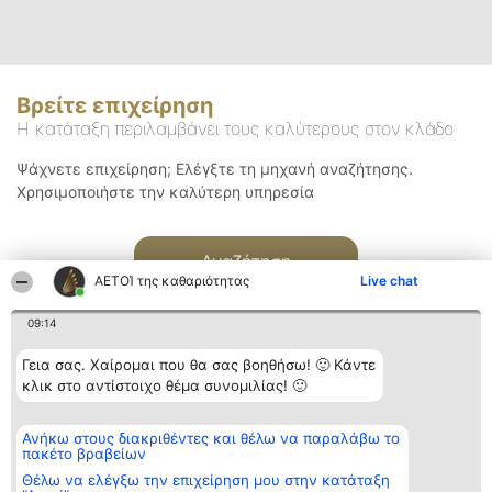
Βρείτε επιχείρηση
Η κατάταξη περιλαμβάνει τους καλύτερους στον κλάδο
Ψάχνετε επιχείρηση; Ελέγξτε τη μηχανή αναζήτησης.
Χρησιμοποιήστε την καλύτερη υπηρεσία
Αναζήτηση
ΑΕΤΟΊ της καθαριότητας
Live chat
09:14
Γεια σας. Χαίρομαι που θα σας βοηθήσω! 🙂 Κάντε
κλικ στο αντίστοιχο θέμα συνομιλίας! 🙂
Διοργανωτής της
Κατάταξη
Επικοινωνία
Ανήκω στους διακριθέντες και θέλω να παραλάβω το
κατάταξης
Διακριθέντες
Επικοινωνία
πακέτο βραβείων
BEAUTIFUL COMPANY
Λίστα όλων
Μονοπρόσωπη ΙΚΕ
των
Θέλω να ελέγξω την επιχείρηση μου στην κατάταξη
ΤΗΛ. ΕΠΙΚΟΙΝΩΝΙΑΣ:
διακριθέντων