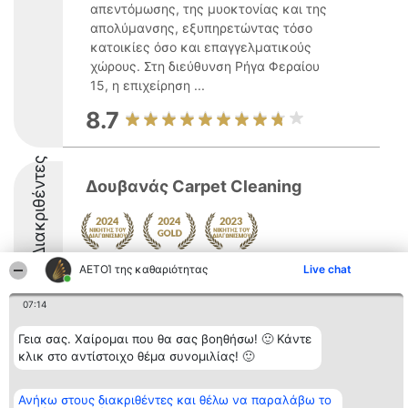
απεντόμωσης, της μυοκτονίας και της
απολύμανσης, εξυπηρετώντας τόσο
κατοικίες όσο και επαγγελματικούς
χώρους. Στη διεύθυνση Ρήγα Φεραίου
15, η επιχείρηση ...
8.7
Διακριθέντες
Δουβανάς Carpet Cleaning
ΑΕΤΟΊ της καθαριότητας
Live chat
07:14
Γεια σας. Χαίρομαι που θα σας βοηθήσω! 🙂 Κάντε
Διοργανωτής της
Κατάταξη
Επικοινωνία
κατάταξης
Διακριθέντες
Επικοινωνία
κλικ στο αντίστοιχο θέμα συνομιλίας! 🙂
BEAUTIFUL COMPANY
Λίστα όλων
Μονοπρόσωπη ΙΚΕ
των
ΤΗΛ. ΕΠΙΚΟΙΝΩΝΙΑΣ:
διακριθέντων
Ανήκω στους διακριθέντες και θέλω να παραλάβω το
2104128019