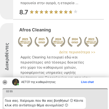
παρουσία στην αγορά, η εταιρεία ...
8.7
Afros Cleaning
Διακριθέντες
Δείτε περισσότερα >>
Αφρός Cleaning λειτουργεί εδώ και
περισσότερες από τέσσερις δεκαετίες
στο χώρο του καθαρισμού χαλιών,
προσφέροντας υπηρεσίες υψηλής
ποιότητας στη Θεσσαλονίκη και στις γύρω
ΑΕΤΟΊ της καθαριότητας
Live chat
περιοχές. Με πολυετή παρουσία, η
εταιρεία έχει εδραιωθεί ως αξιόπιστη ...
02:55
9.3
Γεια σας. Χαίρομαι που θα σας βοηθήσω! 🙂 Κάντε
κλικ στο αντίστοιχο θέμα συνομιλίας! 🙂